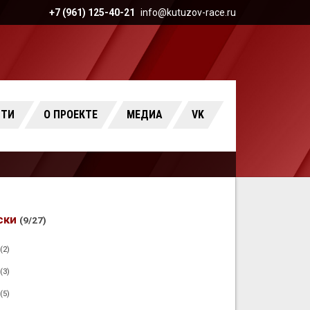
+7 (961) 125-40-21
info@kutuzov-race.ru
СТИ
О ПРОЕКТЕ
МЕДИА
VK
ски
(9/27)
(2)
(3)
(5)